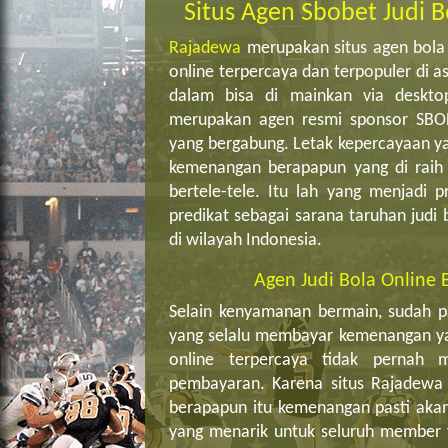
Situs Agen Sbobet Judi B
Rajadewa
merupakan situs
agen bola
online terpercaya dan terpopuler di a
dalam bisa di mainkan via desktop
merupakan agen resmi sponsor SBOB
yang bergabung. Letak kepercayaan 
kemenangan berapapun yang di raih
bertele-tele. Itu lah yang menjadi
predikat sebagai sarana taruhan judi
di wilayah Indonesia.
Agen Judi Bola Online 
Selain kenyamanan bermain, sudah pa
yang selalu membayar kemenangan ya
online terpercaya
tidak pernah m
pembayaran. Karena situs Rajadewa b
berapapun itu kemenangan pasti aka
yang menarik untuk seluruh member y