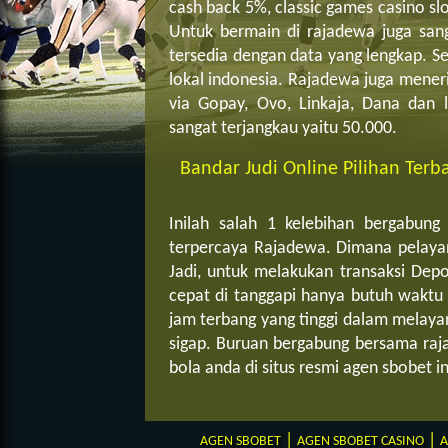
cash back 5%, classic games casino sl
Untuk bermain di rajadewa juga sang
tersedia dengan data yang lengkap. S
lokal indonesia. Rajadewa juga meneri
via Gopay, Ovo, Linkaja, Dana dan 
sangat terjangkau yaitu 50.000.
Bandar Judi Online Pilihan Terb
Inilah salah 1 kelebihan bergabu
terpercaya Rajadewa. Dimana pelayana
Jadi, untuk melakukan transaksi Dep
cepat di tanggapi hanya butuh waktu 
jam terbang yang tinggi dalam melay
sigap. Buruan bergabung bersama raj
bola anda di situs resmi agen sbobet 
|
|
AGEN SBOBET
AGEN SBOBET CASINO
A