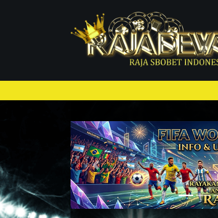
Previous